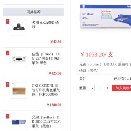
同类推荐
1
名图 AR6200D 硒
鼓
￥
42.60
2
￥
1053.20
/
支
佳能（Canon） CR
G-337 黑白打印机
硒鼓 黑色
兄弟（brother） DR-3350 黑白
硒鼓（黑色）
￥
425.00
关注
已经有
0
人
3
OKI C833DNL 原
数量：
-
+
加入购物
装打印机青色硒鼓
原厂耗材30000页
￥
1380.00
4
兄弟（brother） D
R-2050 黑白打印机
硒鼓（黑色）