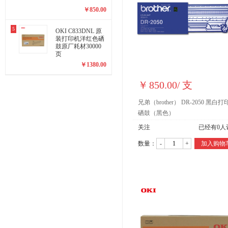
￥
850.00
5
OKI C833DNL 原
装打印机洋红色硒
鼓原厂耗材30000
页
￥
1380.00
￥
850.00
/
支
兄弟（brother） DR-2050 黑白
硒鼓（黑色）
关注
已经有
0
人
数量：
-
+
加入购物