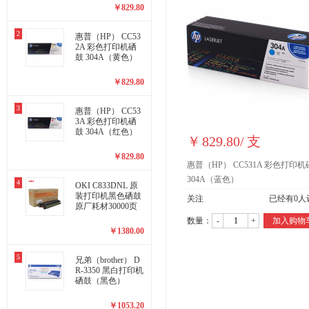
￥
829.80
2
惠普（HP） CC53
2A 彩色打印机硒
鼓 304A（黄色）
￥
829.80
3
惠普（HP） CC53
3A 彩色打印机硒
鼓 304A（红色）
￥
829.80
/
支
￥
829.80
惠普（HP） CC531A 彩色打印
304A（蓝色）
4
OKI C833DNL 原
装打印机黑色硒鼓
关注
已经有
0
人
原厂耗材30000页
数量：
-
+
加入购物
￥
1380.00
5
兄弟（brother） D
R-3350 黑白打印机
硒鼓（黑色）
￥
1053.20