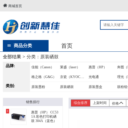
商城首页
首页
商品分类
全部结果
>
分类：
原装硒鼓
品牌:
佳能（Canon）
莱盛（laser）
惠普（HP）
京瓷（KYOCERA）
格之格（G&G）
光电通
理光（R
类别:
名图
原装墨粉
原装硒鼓
原装墨盒
鼓粉组
销售排行
综合排序
上架时间
价格
1
惠普（HP） CC53
1A 彩色打印机硒
鼓 304A（蓝色）