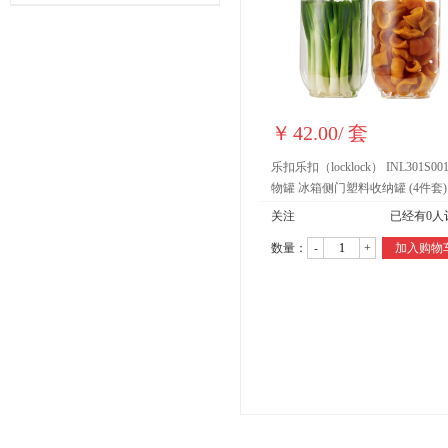
￥
42.00
/
套
乐扣乐扣（locklock） INL301S00
物罐 冰箱侧门塑料收纳罐 (4件套)
关注
已经有
0
人
数量：
-
+
加入购物