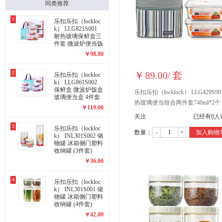
同类推荐
1
乐扣乐扣（lockloc
k） LLG821S001
耐热玻璃保鲜盒三
件套 微波炉便当饭
盒
￥
98.00
2
￥
89.00
/
套
乐扣乐扣（lockloc
k） LLG861S002
保鲜盒 微波炉饭盒
乐扣乐扣（locklock） LLG429S90
玻璃便当盒 4件套
热玻璃便当组合两件套740ml*2个
礼盒装
￥
119.00
关注
已经有
0
人
3
乐扣乐扣（lockloc
数量：
-
+
加入购物
k） INL301S002 储
物罐 冰箱侧门塑料
收纳罐 (3件套)
￥
36.00
4
乐扣乐扣（lockloc
k） INL301S001 储
物罐 冰箱侧门塑料
收纳罐 (4件套)
￥
42.00