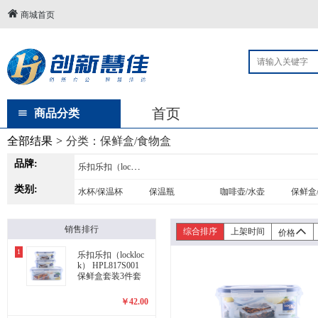
商城首页
首页
商品分类
全部结果
>
分类：
保鲜盒/食物盒
品牌:
乐扣乐扣（locklock）
类别:
水杯/保温杯
保温瓶
咖啡壶/水壶
保鲜盒
销售排行
综合排序
上架时间
价格
1
乐扣乐扣（lockloc
k） HPL817S001
保鲜盒套装3件套
￥
42.00