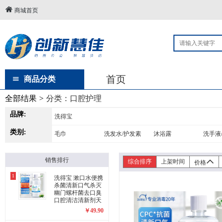
商城首页
首页
商品分类
全部结果
>
分类：
口腔护理
品牌:
洗得宝
类别:
毛巾
洗发水/护发素
沐浴露
洗手液
销售排行
综合排序
上架时间
价格
1
洗得宝 漱口水便携
杀菌清新口气杀灭
幽门螺杆菌去口臭
口腔清洁清新剂天
然植物精华萃取
￥
49.90