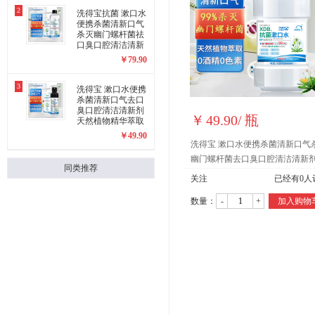
2
洗得宝抗菌 漱口水
便携杀菌清新口气
杀灭幽门螺杆菌祛
口臭口腔清洁清新
剂天然植物精华萃
￥
79.90
取300ml
3
洗得宝 漱口水便携
杀菌清新口气去口
臭口腔清洁清新剂
￥
49.90
/
瓶
天然植物精华萃取
55ml
￥
49.90
洗得宝 漱口水便携杀菌清新口气
幽门螺杆菌去口臭口腔清洁清新
同类推荐
然植物精华萃取
关注
已经有
0
人
数量：
-
+
加入购物