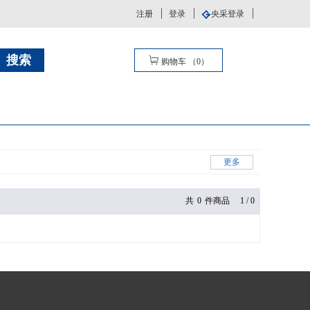
注册
登录
央采登录
购物车
（
0
）
更多
共
0
件商品
1
/
0