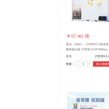
￥
67.40
/
块
晨光（M&G） ADB98353 标准
擦单面白板 不带架子450*600mm
关注
已经有
0
人
数量：
-
+
加入购物