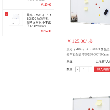
￥
125.00
5
晨光（M&G） AD
B98350 加强型易
擦单面白板 不带架
子1200*900mm
￥
204.30
￥
125.00
/
块
晨光（M&G） ADB98349 加强
擦单面白板 不带架子600*900mm
关注
已经有
0
人
数量：
-
+
加入购物