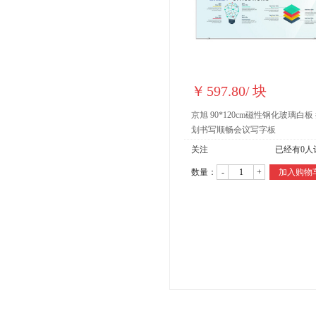
￥
597.80
/
块
京旭 90*120cm磁性钢化玻璃白板
划书写顺畅会议写字板
关注
已经有
0
人
数量：
-
+
加入购物