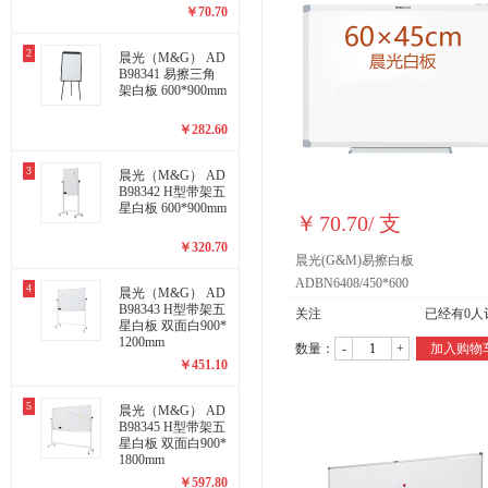
￥
70.70
2
晨光（M&G） AD
B98341 易擦三角
架白板 600*900mm
￥
282.60
3
晨光（M&G） AD
B98342 H型带架五
星白板 600*900mm
￥
70.70
/
支
￥
320.70
晨光(G&M)易擦白板
ADBN6408/450*600
4
晨光（M&G） AD
B98343 H型带架五
关注
已经有
0
人
星白板 双面白900*
1200mm
数量：
-
+
加入购物
￥
451.10
5
晨光（M&G） AD
B98345 H型带架五
星白板 双面白900*
1800mm
￥
597.80