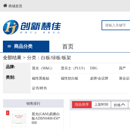
商城首页
首页
商品分类
全部结果
>
分类：
白板/绿板/板架
品牌:
晨光（M&G）
普乐士（PLUS）
DBG
国产
类别:
磁性黑板贴
磁性软白板
桌牌/会议牌
展会证
证书/聘书
销售排行
综合排序
上架时间
价格
1
晨光(G&M)易擦白
板ADBN6408/450*
600