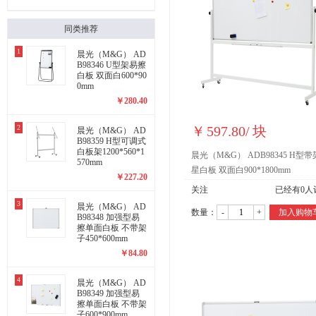
同类推荐
1
晨光（M&G） AD
B98346 U型架易擦
白板 双面白600*90
0mm
￥
280.40
2
￥
597.80
/
块
晨光（M&G） AD
B98359 H型可调式
白板架1200*560*1
晨光（M&G） ADB98345 H型
570mm
星白板 双面白900*1800mm
￥
227.20
关注
已经有
0
人
3
晨光（M&G） AD
数量：
-
+
加入购物
B98348 加强型易
擦单面白板 不带架
子450*600mm
￥
84.80
4
晨光（M&G） AD
B98349 加强型易
擦单面白板 不带架
子600*900mm