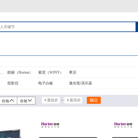
合（HiteVision）
皓丽（Horion）
索尼（SONY）
希沃
投影仪
电子白板
激光笔/演示器
-
价格
价格