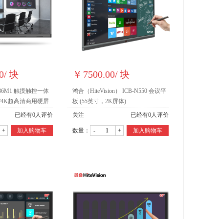
0
/
块
￥
7500.00
/
块
 86M1 触摸触控一体
鸿合（HiteVision） ICB-N550 会议平
/4K超高清商用硬屏
板 (55英寸，2K屏体)
已经有
0
人评价
关注
已经有
0
人评价
+
加入购物车
数量：
-
+
加入购物车