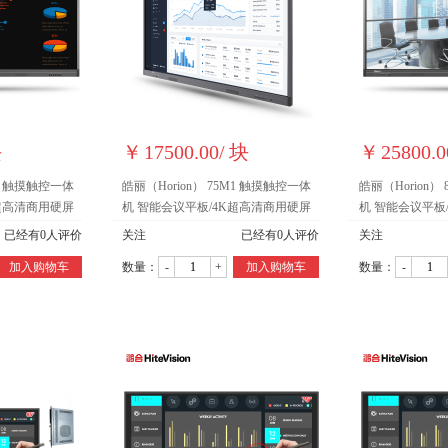
块
￥
17500.00
/
块
￥
25800.0
M1 触摸触控一体
皓丽（Horion） 75M1 触摸触控一体
皓丽（Horion）
K超高清商用硬屏
机 智能会议平板/4K超高清商用硬屏
机 智能会议平板
(75英寸)
(86英寸)
已经有
0
人评价
关注
已经有
0
人评价
关注
加入购物车
数量：
-
+
加入购物车
数量：
-