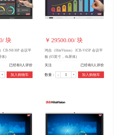
0
/
块
￥
29500.00
/
块
n）CB-N8 I6P 会议平
鸿合（HiteVision） ICB-V65P 会议平
屏体)
板 (65英寸，4k屏体)
已经有
0
人评价
关注
已经有
0
人评价
+
加入购物车
数量：
-
+
加入购物车