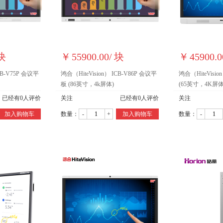
块
￥
55900.00
/
块
￥
45900.0
CB-V75P 会议平
鸿合（HiteVision） ICB-V86P 会议平
鸿合（HiteVisio
板 (86英寸，4k屏体)
(65英寸，4K屏体
已经有
0
人评价
关注
已经有
0
人评价
关注
加入购物车
数量：
-
+
加入购物车
数量：
-