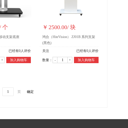
/
个
￥
2500.00
/
块
） 移动支架底座
鸿合（HiteVision） ZJ01B 系列支架
(黑色)
已经有
0
人评价
关注
已经有
0
人评价
+
加入购物车
数量：
-
+
加入购物车
页