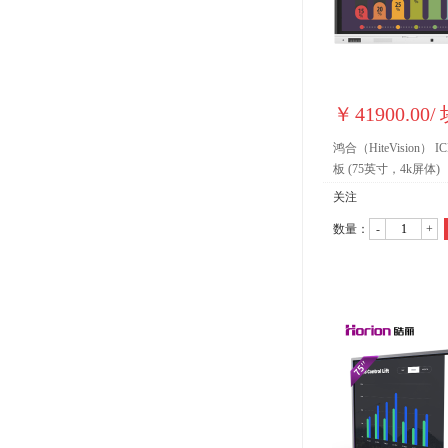
￥
41900.00
/
鸿合（HiteVision） I
板 (75英寸，4k屏体)
关注
数量：
-
+