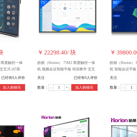
块
￥
22298.40
/
块
￥
39800.0
M2 商显触控一体
皓丽（Horion） 75M2 商显触控一体
皓丽（Horion）
互式 (65英
机 视频会议智能平板 培训教学 交互
机 智能会议平板
式 (75英寸/4K超高清)
板 (86英寸/4K超
已经有
0
人评价
关注
已经有
0
人评价
关注
加入购物车
数量：
-
+
加入购物车
数量：
-