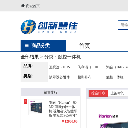
商城首页
首页
商品分类
全部结果
>
分类：
触控一体机
品牌:
互视达（HUSHIDA）
飞利浦（PHILIPS）
鸿
类别:
演示设备附件
投影幕布
触控一体机
销售排行
综合排序
上架时间
1
皓丽（Horion） 65
M2 商显触控一体
机 视频会议智能平
板 交互式 (65英寸/
4K超高清)
￥
12900.00