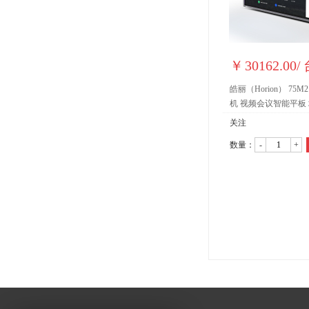
￥
30162.00
/
皓丽（Horion） 75
机 视频会议智能平板
式 (75英寸/4K超高
关注
线同屏器)
数量：
-
+