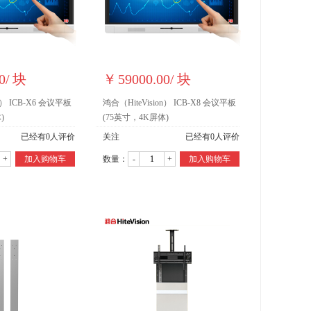
0
/
块
￥
59000.00
/
块
n） ICB-X6 会议平板
鸿合（HiteVision） ICB-X8 会议平板
)
(75英寸，4K屏体)
已经有
0
人评价
关注
已经有
0
人评价
+
加入购物车
数量：
-
+
加入购物车