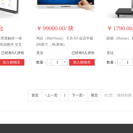
台
￥
99000.00
/
块
￥
1790.00
M2 商显触控一体
鸿合（HiteVision） ICB-X9 会议平板
皓丽（Horion
 培训教学 交互
(86英寸，4K屏体)
清 含移动支架 无
已经有
0
人评价
关注
已经有
0
人评价
关注
加入购物车
数量：
-
+
加入购物车
数量：
-
首页
<上一页
1
下一页>
尾页
共2页， 跳转到第