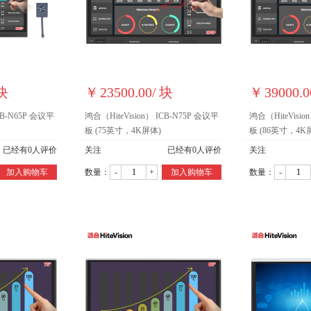
块
￥
23500.00
/
块
￥
39000.0
CB-N65P 会议平
鸿合（HiteVision） ICB-N75P 会议平
鸿合（HiteVisio
板 (75英寸，4K屏体)
板 (86英寸，4K
已经有
0
人评价
关注
已经有
0
人评价
关注
加入购物车
数量：
-
+
加入购物车
数量：
-