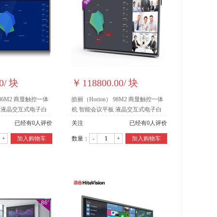
0
/
块
￥
118800.00
/
块
 86M2 商显触控一体
皓丽（Horion） 98M2 商显触控一体
 液晶交互式电子白
机 智能会议平板 液晶交互式电子白
高清)
板 (98英寸/4K超高清)
已经有
0
人评价
关注
已经有
0
人评价
+
加入购物车
数量：
-
+
加入购物车