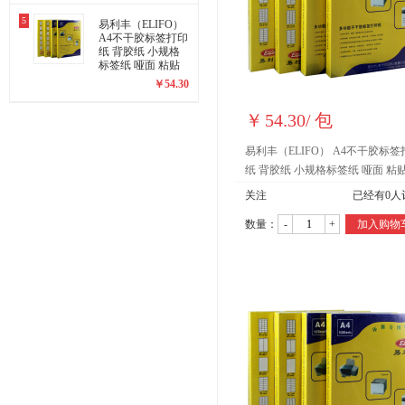
5
易利丰（ELIFO）
A4不干胶标签打印
纸 背胶纸 小规格
标签纸 哑面 粘贴
纸 黏贴纸(2414)
￥
54.30
￥
54.30
/
包
易利丰（ELIFO） A4不干胶标签
纸 背胶纸 小规格标签纸 哑面 粘
黏贴纸(2415)
关注
已经有
0
人
数量：
-
+
加入购物