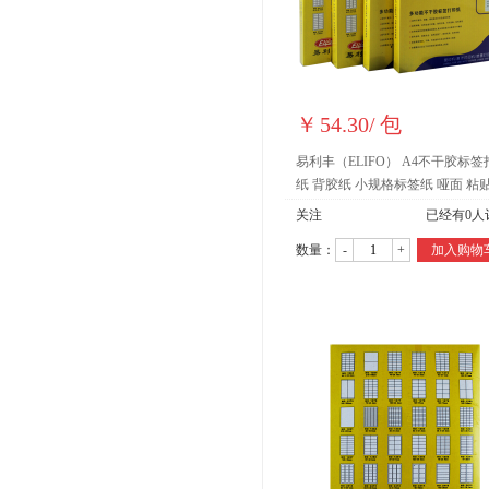
￥
54.30
/
包
易利丰（ELIFO） A4不干胶标签
纸 背胶纸 小规格标签纸 哑面 粘
黏贴纸(1292)
关注
已经有
0
人
数量：
-
+
加入购物