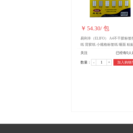
￥
54.30
/
包
易利丰（ELIFO） A4不干胶标签
纸 背胶纸 小规格标签纸 哑面 粘
黏贴纸(1286)
关注
已经有
0
人
数量：
-
+
加入购物