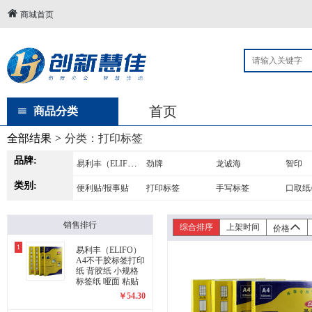
商城首页
首页
商品分类
全部结果
>
分类：
打印标签
品牌:
易利丰（ELIFO）
劲牌
龙诚海
智印
类别:
便利贴/报事贴
打印标签
手写标签
口取纸
销售排行
综合排序
上架时间
价格
1
易利丰（ELIFO）
A4不干胶标签打印
纸 背胶纸 小规格
标签纸 哑面 粘贴
纸 黏贴纸(2423)
￥
54.30