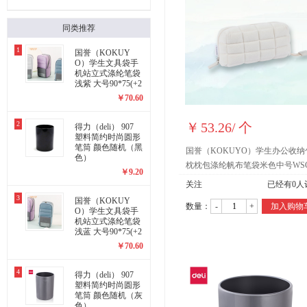
同类推荐
1
国誉（KOKUY
O）学生文具袋手
机站立式涤纶笔袋
浅紫 大号90*75(+2
0)*175mm WSG-P
￥
70.60
C173LV
2
￥
53.26
/
个
得力（deli） 907
塑料简约时尚圆形
笔筒 颜色随机（黑
国誉（KOKUYO）学生办公收纳
色）
枕枕包涤纶帆布笔袋米色中号WSG
￥
9.20
KUK261LY
关注
已经有
0
人
3
国誉（KOKUY
数量：
-
+
加入购物
O）学生文具袋手
机站立式涤纶笔袋
浅蓝 大号90*75(+2
0)*175mm WSG-P
￥
70.60
C173LB
4
得力（deli） 907
塑料简约时尚圆形
笔筒 颜色随机（灰
色）