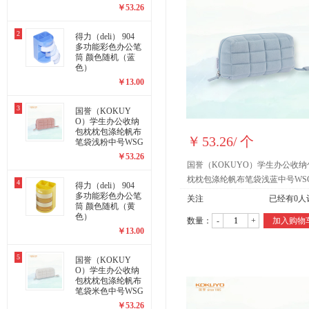
-KUK261LB
￥
53.26
2
得力（deli） 904
多功能彩色办公笔
筒 颜色随机（蓝
色）
￥
13.00
3
国誉（KOKUY
O）学生办公收纳
包枕枕包涤纶帆布
￥
53.26
/
个
笔袋浅粉中号WSG
-KUK261LP
￥
53.26
国誉（KOKUYO）学生办公收纳
枕枕包涤纶帆布笔袋浅蓝中号WSG
4
得力（deli） 904
KUK261LB
多功能彩色办公笔
关注
已经有
0
人
筒 颜色随机（黄
色）
数量：
-
+
加入购物
￥
13.00
5
国誉（KOKUY
O）学生办公收纳
包枕枕包涤纶帆布
笔袋米色中号WSG
-KUK261LY
￥
53.26