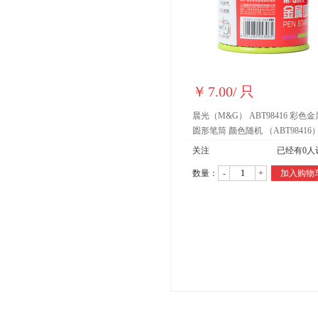
￥
7.00
/
只
晨光（M&G） ABT98416 彩色金
圆形笔筒 颜色随机 （ABT98416
关注
已经有
0
人
数量：
-
+
加入购物