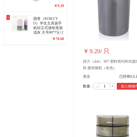
￥
9.20
5
国誉（KOKUY
O）学生文具袋手
机站立式涤纶笔袋
浅灰 大号90*75(+2
0)*175mm WSG-P
￥
70.60
C173LM
￥
9.20
/
只
得力（deli） 907 塑料简约时尚
筒 颜色随机（灰色）
关注
已经有
0
人
数量：
-
+
加入购物