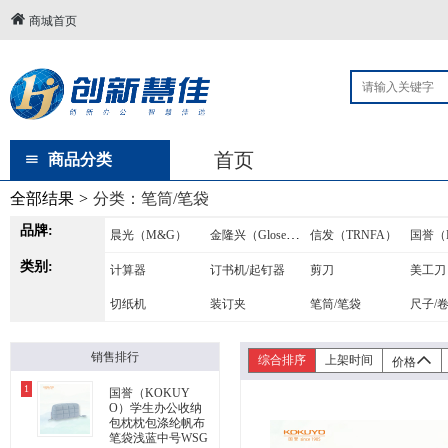
商城首页
首页
商品分类
全部结果
>
分类：
笔筒/笔袋
品牌:
金隆兴（Glosen）
晨光（M&G）
信发（TRNFA）
类别:
计算器
订书机/起钉器
剪刀
美工刀
切纸机
装订夹
笔筒/笔袋
尺子/
销售排行
综合排序
上架时间
价格
1
国誉（KOKUY
O）学生办公收纳
包枕枕包涤纶帆布
笔袋浅蓝中号WSG