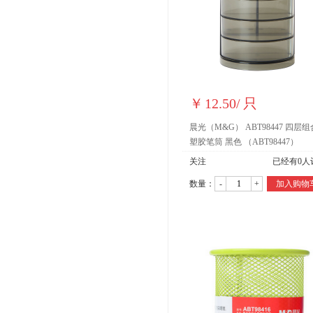
￥
12.50
/
只
晨光（M&G） ABT98447 四层
塑胶笔筒 黑色 （ABT98447）
关注
已经有
0
人
数量：
-
+
加入购物