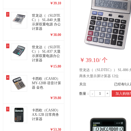
￥
39.10
2
世龙达（（SLDTE
C）） SL-840 大显
示屏双重电源 办公
计算器
￥
38.00
3
世龙达（（SLDTE
C）） SL-837 大显
示屏双重电源办公
￥
39.10
/
个
计算器
￥
15.80
世龙达（（SLDTEC）） SL-886
商务大显示屏计算器 12位
4
卡西欧（CASIO）
MY-120B 语音计算
关注
已经有
0
人
器 金色
数量：
-
+
加入购物
￥
59.80
5
卡西欧（CASIO）
AX-12B 日常商务
计算器
￥
53.30