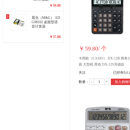
￥
59.80
5
晨光（M&G） AD
G98102 桌面型语
音计算器
￥
37.80
￥
59.80
/
个
卡西欧（CASIO） DX-12B 商务
器 大型机 黑色 DX-12S升级款
关注
已经有
0
人
数量：
-
+
加入购物