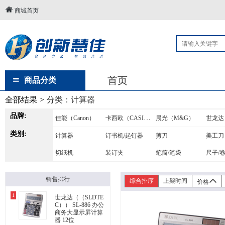
商城首页
首页
商品分类
全部结果
>
分类：
计算器
品牌:
卡西欧（CASIO）
佳能（Canon）
晨光（M&G）
类别:
计算器
订书机/起钉器
剪刀
美工刀
切纸机
装订夹
笔筒/笔袋
尺子/
销售排行
综合排序
上架时间
价格
1
世龙达（（SLDTE
C）） SL-886 办公
商务大显示屏计算
器 12位