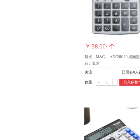
￥
38.00
/
个
晨光（M&G） ADG98119 桌面
音计算器
关注
已经有
0
人
数量：
-
+
加入购物