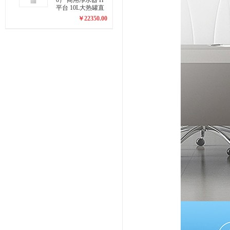
0） 商用净水器 H
平台 10L大热罐直
饮机
￥
22350.00